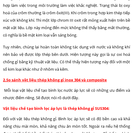
hợp làm việc trong môi trường làm việc khắc nghiệt. Trạng thái bị oxy
hoá của crôm thường là crôm ôxit(III). Khi crôm trong hợp kim thép tiếp
xúc với không khí. Thì một lớp chrom III oxit rất mỏng xuất hiện trên bề
mặt vật liệu. Lớp này mỏng đến mức không thể thấy bằng mắt thường,
có nghĩa là bề mặt kim loại vẫn sáng bóng.
Tuy nhiên, chúng lại hoàn toàn không tác dụng với nước và không khí
nên bảo vệ được lớp thép bên dưới. Hiện tượng này gọi là sự oxi hoá
chống gỉ bằng kỹ thuật vật liệu. Có thể thấy hiện tượng này đối với một
số kim loại khác như ở nhôm và kẽm.
2.So sánh vật liệu thép không gỉ inox 304 và composite
Mỗi loại vật liệu chế tạo bình lọc nước áp lực sẽ có những ưu điểm và
nhược điểm riêng. Sẽ được nói rõ dưới đây.
Vật liệu chế tạo bình lọc áp lực là thép không gỉ SUS304:
Đối với vật liệu thép không gỉ. Bình lọc áp lực sẽ có độ bền cao và khả
năng chịu mài mòn, khả năng chịu ăn mòn tốt. Ngoài ra nếu hệ thống