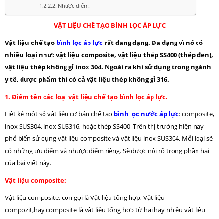
Nhược điểm:
VẬT LIỆU CHẾ TẠO BÌNH LỌC ÁP LỰC
Vật liệu chế tạo
bình lọc áp lực
rất đang dạng. Đa dạng vì nó có
nhiều loại như: vật liệu composite, vật liệu thép SS400 (thép đen),
vật liệu thép không gỉ inox 304. Ngoài ra khi sử dụng trong ngành
y tế, dược phẩm thì có cả vật liệu thép không gỉ 316.
1. Điểm tên các loại vật liệu chế tạo bình lọc áp lực.
Liệt kê một số vật liệu cơ bản chế tạo
bình lọc nước áp lực
: composite,
inox SUS304, inox SUS316, hoặc thép SS400. Trên thị trường hiện nay
phổ biến sử dụng vật liệu composite và vật liệu inox SUS304. Mỗi loại sẽ
có những ưu điểm và nhược điểm riêng. Sẽ được nói rõ trong phần hai
của bài viết này.
Vật liệu composite:
Vật liệu composite, còn gọi là Vật liệu tổng hợp, Vật liệu
compozit,hay composite là vật liệu tổng hợp từ hai hay nhiều vật liệu