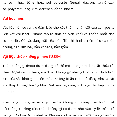
…; sợi nhựa tổng hợp: sợi polyeste (tergal, dacron, térylène,..),
sợi polyamit,…; sợi kim loại: thép, đồng, nhôm,…
Vật liệu nền:
Vật liệu nền có vai trò đảm bảo cho các thành phần cốt của composite
liên kết với nhau. Nhằm tạo ra tính nguyên khối và thống nhất cho
composite. Có các dạng vật liệu nền điển hình như nền hữu cơ (nền
nhựa), nền kim loại, nền khoáng, nền gốm.
Vật liệu thép không gỉ inox SUS304:
Thép không gỉ (inox) được dùng để chỉ một dạng hợp kim sắt chứa tối
thiểu 10,5% crôm. Tên gọi là “thép không gỉ” nhưng thật ra nó chỉ là hợp
kim của sắt không bị biến màu. Không bị ăn mòn dễ dàng như là các
loại thép thông thường khác. Vật liệu này cũng có thể gọi là thép chống
ăn mòn.
Khả năng chống lại sự oxy hoá từ không khí xung quanh ở nhiệt
độ thông thường của thép không gỉ có được nhờ vào tỷ lệ crôm có
trong hợp kim. Nhỏ nhất là 13% và có thể lên đến 26% trong trường