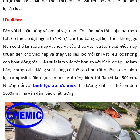
được thiết kế là hầu hết thép thì nên chọn vật liệu inox để chế tạo bình
lọc áp lực.
Ưu điểm:
Bền với khí hậu nóng và ẩm tại việt nam. Chịu ăn mòn tốt, chịu mài mòn
tốt. Có thể lắp đặt ngoài trời. Được chế tạo bằng vật liệu thép không gỉ.
Nên có thể làm cửa nạp vật liệu và cửa tháo vật liệu tách biệt. Điều này
thuận tiện cho việc nạp và thay vật liệu lọc mỗi khi vật liệu lọc không
còn hoạt động tốt. Hiệu suất làm việc tốt hơn so với bình lọc áp lực làm
bằng composite. Năng suất cũng có thể cao hơn rất nhiều so với bình
lọc composite. Bình lọc composite đường kính tối đa chỉ là 1500mm.
Nhưng đối với
bình lọc áp lực inox
thì đường kính có thể lên đến
3000mm, mà vẫn đảm bảo chất lượng.