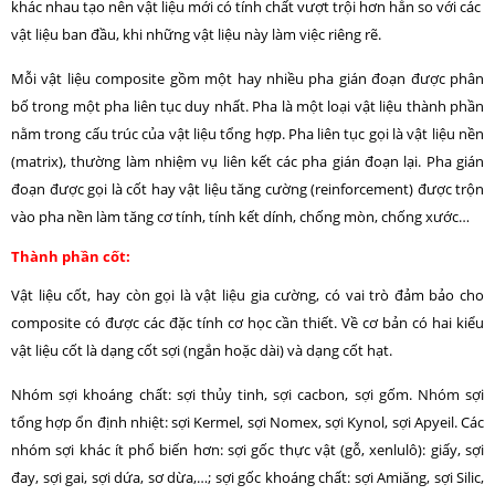
khác nhau tạo nên vật liệu mới có tính chất vượt trội hơn hẳn so với các
vật liệu ban đầu, khi những vật liệu này làm việc riêng rẽ.
Mỗi vật liệu composite gồm một hay nhiều pha gián đoạn được phân
bố trong một pha liên tục duy nhất. Pha là một loại vật liệu thành phần
nằm trong cấu trúc của vật liệu tổng hợp. Pha liên tục gọi là vật liệu nền
(matrix), thường làm nhiệm vụ liên kết các pha gián đoạn lại. Pha gián
đoạn được gọi là cốt hay vật liệu tăng cường (reinforcement) được trộn
vào pha nền làm tăng cơ tính, tính kết dính, chống mòn, chống xước…
Thành phần cốt:
Vật liệu cốt, hay còn gọi là vật liệu gia cường, có vai trò đảm bảo cho
composite có được các đặc tính cơ học cần thiết. Về cơ bản có hai kiểu
vật liệu cốt là dạng cốt sợi (ngắn hoặc dài) và dạng cốt hạt.
Nhóm sợi khoáng chất: sợi thủy tinh, sợi cacbon, sợi gốm. Nhóm sợi
tổng hợp ổn định nhiệt: sợi Kermel, sợi Nomex, sợi Kynol, sợi Apyeil. Các
nhóm sợi khác ít phổ biến hơn: sợi gốc thực vật (gỗ, xenlulô): giấy, sợi
đay, sợi gai, sợi dứa, sơ dừa,…; sợi gốc khoáng chất: sợi Amiăng, sợi Silic,