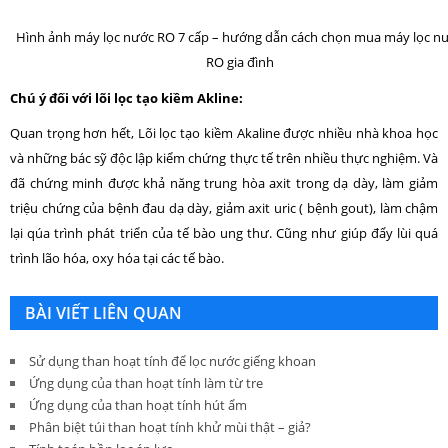
Hình ảnh máy lọc nước RO 7 cấp – hướng dẫn cách chọn mua máy lọc n
RO gia đình
Chú ý đối với lõi lọc tạo kiềm Akline:
Quan trọng hơn hết, Lõi lọc tạo kiềm Akaline được nhiều nhà khoa học
và những bác sỹ độc lập kiểm chứng thực tế trên nhiều thực nghiệm. Và
đã chứng minh được khả năng trung hòa axit trong dạ dày, làm giảm
triệu chứng của bệnh đau dạ dày, giảm axit uric ( bệnh gout), làm chậm
lại qúa trình phát triển của tế bào ung thư. Cũng như giúp đẩy lùi quá
trình lão hóa, oxy hóa tại các tế bào.
BÀI VIẾT LIÊN QUAN
Sử dụng than hoạt tính để lọc nước giếng khoan
Ứng dụng của than hoạt tính làm từ tre
Ứng dụng của than hoạt tính hút ẩm
Phân biệt túi than hoạt tính khử mùi thật – giả?