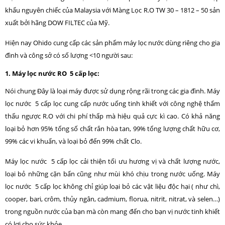
khẩu nguyên chiếc của Malaysia với Màng Lọc R.O TW 30 – 1812 – 50 sản
xuất bởi hãng DOW FILTEC của Mỹ.
Hiện nay Ohido cung cấp các sản phẩm máy lọc nước dùng riêng cho gia
đình và công sở có số lượng <10 người sau:
1. Máy lọc nước RO 5 cấp lọc:
Nói chung Đây là loại máy được sử dụng rộng rãi trong các gia đình. Máy
lọc nước 5 cấp lọc cung cấp nước uống tinh khiết với công nghệ thẩm
thấu ngược R.O với chi phí thấp mà hiệu quả cực kì cao. Có khả năng
loại bỏ hơn 95% tổng số chất rắn hòa tan, 99% tổng lượng chất hữu cơ,
99% các vi khuẩn, và loại bỏ đến 99% chất Clo.
Máy lọc nước 5 cấp lọc cải thiện tối ưu hương vị và chất lượng nước,
loại bỏ những cặn bẩn cũng như mùi khó chịu trong nước uống. Máy
lọc nước 5 cấp lọc không chỉ giúp loại bỏ các vật liệu độc hại ( như chì,
cooper, bari, crôm, thủy ngân, cadmium, florua, nitrit, nitrat, và selen…)
trong nguồn nước của bạn mà còn mang đến cho bạn vị nước tinh khiết
có lợi cho sức khỏe.