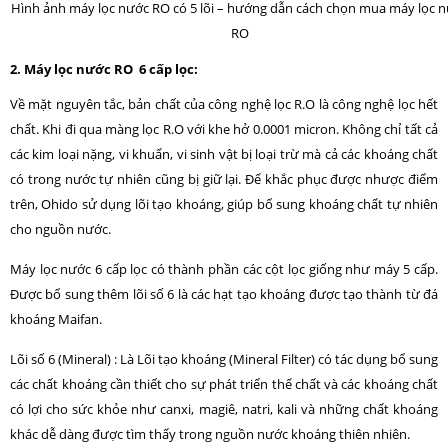
Hình ảnh máy lọc nước RO có 5 lõi – hướng dẫn cách chọn mua máy lọc 
RO
2. Máy lọc nước RO 6 cấp lọc:
Về mặt nguyên tắc, bản chất của công nghệ lọc R.O là công nghệ lọc hết
chất. Khi đi qua màng lọc R.O với khe hở 0.0001 micron. Không chỉ tất cả
các kim loại nặng, vi khuẩn, vi sinh vật bị loại trừ mà cả các khoáng chất
có trong nước tự nhiên cũng bị giữ lại. Để khắc phục được nhược điểm
trên, Ohido sử dụng lõi tạo khoáng, giúp bổ sung khoáng chất tự nhiên
cho nguồn nước.
Máy lọc nước 6 cấp lọc có thành phần các cột lọc giống như máy 5 cấp.
Được bổ sung thêm lõi số 6 là các hạt tạo khoáng được tạo thành từ đá
khoáng Maifan.
Lõi số 6 (Mineral) : Là Lõi tạo khoáng (Mineral Filter) có tác dụng bổ sung
các chất khoáng cần thiết cho sự phát triển thể chất và các khoáng chất
có lợi cho sức khỏe như canxi, magiê, natri, kali và những chất khoáng
khác dễ dàng được tìm thấy trong nguồn nước khoáng thiên nhiên.