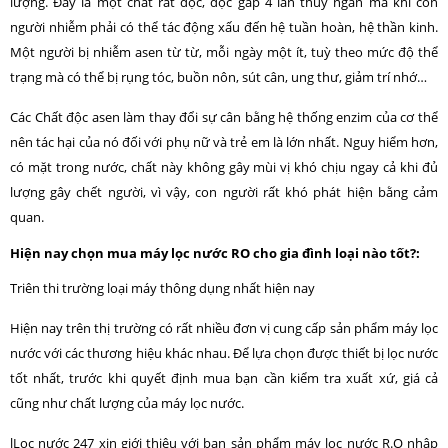
lượng. Đây là một chất rất độc, độc gấp 4 lần thủy ngân mà khi con
người nhiễm phải có thể tác động xấu đến hệ tuần hoàn, hệ thần kinh.
Một người bị nhiễm asen từ từ, mỗi ngày một ít, tuỳ theo mức độ thể
trạng mà có thể bị rụng tóc, buồn nôn, sút cân, ung thư, giảm trí nhớ…
Các Chất độc asen làm thay đổi sự cân bằng hệ thống enzim của cơ thể
nên tác hại của nó đối với phụ nữ và trẻ em là lớn nhất. Nguy hiểm hơn,
có mặt trong nước, chất này không gây mùi vị khó chịu ngay cả khi đủ
lượng gây chết người, vì vậy, con người rất khó phát hiện bằng cảm
quan.
Hiện nay chọn mua máy lọc nước RO cho gia đình loại nào tốt?:
Triên thi trường loại máy thông dụng nhất hiện nay
Hiện nay trên thị trường có rất nhiều đơn vị cung cấp sản phẩm máy lọc
nước với các thương hiệu khác nhau. Để lựa chọn được thiết bị lọc nước
tốt nhất, trước khi quyết định mua bạn cần kiểm tra xuất xứ, giá cả
cũng như chất lượng của máy lọc nước.
lLọc nước 247 xin giới thiệu với bạn sản phẩm máy lọc nước R.O nhập