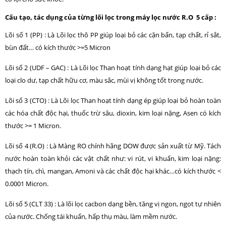
Cấu tạo, tác dụng của từng lõi lọc trong máy lọc nước R.O 5 cấp :
Lõi số 1 (PP) : Là Lõi lọc thô PP giúp loại bỏ các cặn bẩn, tạp chất, rỉ sắt,
bùn đất… có kích thước >=5 Micron
Lõi số 2 (UDF – GAC) : Là Lõi lọc Than hoạt tính dạng hạt giúp loại bỏ các
loại clo dư, tạp chất hữu cơ, màu sắc, mùi vị không tốt trong nước.
Lõi số 3 (CTO) : Là Lõi lọc Than hoạt tính dạng ép giúp loại bỏ hoàn toàn
các hóa chất độc hại, thuốc trừ sâu, dioxin, kim loại nặng, Asen có kích
thước >= 1 Micron.
Lõi số 4 (R.O) : Là Màng RO chính hãng DOW được sản xuất từ Mỹ. Tách
nước hoàn toàn khỏi các vật chất như: vi rút, vi khuẩn, kim loại nặng:
thạch tín, chì, mangan, Amoni và các chất độc hại khác…có kích thước <
0.0001 Micron.
Lõi số 5 (CLT 33) : Là lõi lọc cacbon dạng bền, tăng vị ngon, ngọt tự nhiên
của nước. Chống tái khuẩn, hấp thụ màu, làm mềm nước.