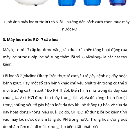
Hình ảnh máy lọc nước RO có 6 lõi – hướng dẫn cách cách chọn mua máy
nước RO
3. Máy lọc nước RO 7 cấp lọc:
Máy lọc nước 7 cấp lọc được nâng cấp dựa trên nền tảng hoạt động của
máy lọc nước 6 cấp lọc bổ sung thêm lõi số 7 (Alkaline)– là các hạt tạo
kiềm.
Lõi lọc số 7 (Akaline Filter): Trên thực tế các yếu tố gây bệnh dạ dày hoặc
bệnh gout. Hay một số căn bệnh khác chủ yếu phát triển trong cơ thể ở
môi trường có tính axit ( Độ PH Thấp). Điển hình như trong dạ dày của
chúng ta, Axít HCl được tìm thấy trong dịch vị. Và đó cũng chính là một
trong những yếu tố gây bệnh loét dạ dày khi hệ thống tự bảo vệ của dạ
dày hoạt động không hiệu quả. Do đó, OHIDO sử dụng lõi lọc kiềm tính
vào máy lọc nước để làm tăng độ PH trong nước. Trung hòa lượng axit
dư nhằm làm mất đi môi trường cho bệnh tật phát triển.