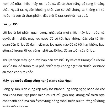
Hơn thế nữa, nhiều máy lọc nước RO đã có chức năng bổ sung khoáng
chất. Ngoài ra, nguồn khoáng chất vào cơ thể chúng ta không chỉ từ
nước mà còn từ thực phẩm, đặc biệt là rau xanh và hoa quả.
Lõi lọc RO:
Lõi lọc là bộ phận quan trọng nhất của mọi chiếc máy lọc nước, nó
quyết định chiếc máy lọc nước đó có tốt hay không. Các yếu tố liên
quan đến lõi lọc để đánh giá máy lọc nước nào đó có tốt hay không bao
gồm: số lượng lõi lọc, công nghệ của lõi lọc, độ an toàn của lõi lọc.
Khi lựa chọn máy lọc nước, bạn nên tìm hiểu kỹ về chất lượng của các lõi
lọc của nó, để tránh mua phải chiếc máy không đạt tiêu chuẩn lọc nước
an toàn cho sức khỏe.
Máy lọc nước dùng công nghệ nano của Nga:
Công ty Tân Bình cung cấp Máy lọc nước dùng công nghệ nano do các
nhà khoa học Nga phát minh có kết cấu gọn nhẹ không chỉ thích hợp
cho thành phố mà còn ở các vùng nông thôn, miền núi thường sử dụng
nước giếng khoan.