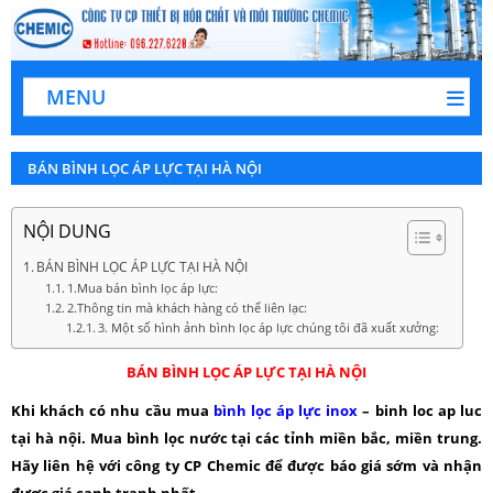
MENU
BÁN BÌNH LỌC ÁP LỰC TẠI HÀ NỘI
NỘI DUNG
BÁN BÌNH LỌC ÁP LỰC TẠI HÀ NỘI
1.Mua bán bình lọc áp lực:
2.Thông tin mà khách hàng có thể liên lạc:
3. Một số hình ảnh bình lọc áp lực chúng tôi đã xuất xưởng:
BÁN BÌNH LỌC ÁP LỰC TẠI HÀ NỘI
Khi khách có nhu cầu mua
bình lọc áp lực inox
– binh loc ap luc
tại hà nội. Mua bình lọc nước tại các tỉnh miền bắc, miền trung.
Hãy liên hệ với công ty CP Chemic để được báo giá sớm và nhận
được giá cạnh tranh nhất.