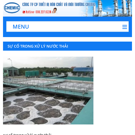
MENU
SỰ CỐ TRONG XỬ LÝ NƯỚC THẢI
sự cố trong xử lý nước thải