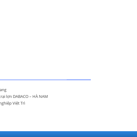
uang
g trại lợn DABACO – HÀ NAM
ghiệp Việt Trì