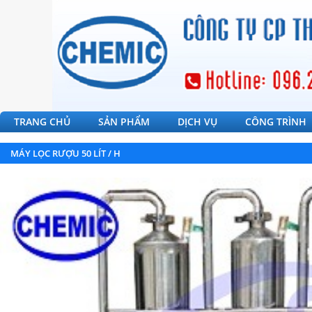
TRANG CHỦ
SẢN PHẨM
DỊCH VỤ
CÔNG TRÌNH
MÁY LỌC RƯỢU 50 LÍT / H