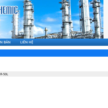
ĂN BẢN
LIÊN HỆ
R-50L