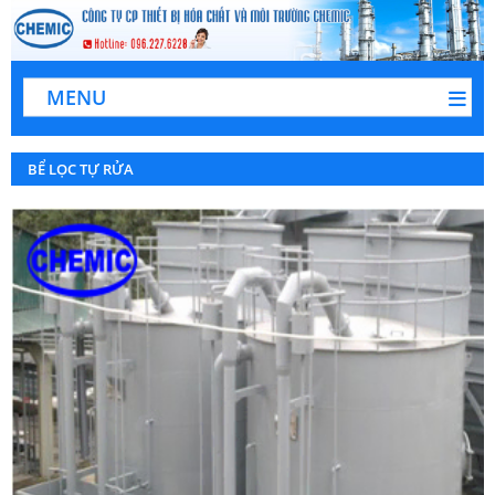
MENU
BỂ LỌC TỰ RỬA