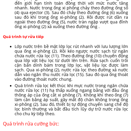
đến giới hạn tính toán đồng thời với mức nước tăng
nhanh. Nước trong ống xi phông chảy theo đường ống số
(4) qua ejector (3). Sau đó chảy theo đường ống (6) xuống
sau đó khí trong ống xi-phông (2). Rồi được rút dần ra
ngoài theo đường ống (5), nước tràn ngập vượt qua đỉnh
ống xi-phông (2) xả xuống theo đường ống .
Quá trình tự rửa tiếp
Lớp nước trên bề mặt lớp lọc rút nhanh với lưu lượng lớn
qua ống xi-phông (2). Rồi kéo ngược nước sạch từ ngăn
chứa nước rửa lọc (11). Theo đường ống (10) chuyển động
qua lớp vật liệu lọc từ dưới lên trên. Rửa sạch cuốn trôi
cặn bẩn dính bám trong lớp lọc, vật liệu lọc được làm
sạch. Qua xi-phông (2), nước rửa lọc theo đường xả nước
dẫn vào ngăn thu nước rửa lọc (15). Sau đó qua ống thoát
vào đường thoát nước chung.
Quá trình rửa lọc kết thúc khi mực nước trong ngăn chứa
nước rửa lọc (11) hạ thấp xuống ngang bằng với đầu ống
thông áp của ống cắt xi phông (7). Không khí theo ống (7)
làm cân bằng áp suất, gây mất độ chân không trong ống
xi-phông (2). Sau đó, thiết bị tự động chuyển sang chế độ
lọc bình thường và bắt đầu tích lũy dự trữ nước rửa lọc
cho chu kỳ tiếp theo.
Quá trình rửa cưỡng bức: