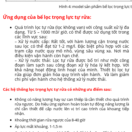
Hình 4: model sản phẩm bể lọc trọng lực 
Ứng dụng của bể lọc trọng lực tự rửa:
Quá trình lọc tự rửa (lọc không van) với công suất xử lý đa
dạng. Từ 5 – 1000 m3/ giờ, có thể được sử dụng tốt trong
các lĩnh vực sau:
– Xử lý nước cấp: Rất tốt, với hàm lượng cặn trong nước
sau lọc có thể đạt từ 1-2 mg/l. Đặc biệt phù hợp với các
trạm cấp nước quy mô nhỏ, vùng sâu vùng xa. Nơi mà
điều kiện vận hành còn hạn chế.
– Xử lý nước thải: Lọc tự rửa được bố trí như một công
đoạn làm sạch sau công đoạn xử lý hóa lý kết hợp. Với
khả năng hoạt động linh hoạt của mình. Thiết bị lọc tự
rửa giúp đơn giản hóa quy trình vận hành. Và làm giảm
chi phí vận hành cho hệ thống xử lý nước thải.
Các hệ thống lọc trọng lực tự rửa có những ưu điểm sau:
Không có năng lượng hay sự can thiệp là cần thiết cho quá trình
rửa ngược. Do hiệu ứng siphon hoàn toàn tự động năng lượng là
chỉ cần thiết để cấp nước lên vị trí cao trình của khoang tiếp
nhận.
Khoảng thời gian rửa ngược của 8-40 giờ
Áp lực mất khoảng. 1-1,5 m