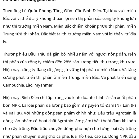
Theo ông Lê Quốc Phong, Tổng Giám đốc Bình Điền. Tại khu vực miền
Bắc với vị thế địa lý không thuận lợi nên thị phần của công ty không lớn
như thị trường miền Nam. Miền Bắc chiếm khoảng 10% thị phần, miền
Trung 10% thị phần. Đặc biệt tại thị trường miền Nam với lợi thế vị trí địa
lý.
Thương hiệu Đầu Trâu đã gắn bó nhiều năm với người nông dân. Nên
thị phần của công ty chiếm đến 28% sản lượng tiêu thụ trong khu vực.
Hiện nay, công ty đang cố gắng giữ vững thị phần ở miền Nam. Và tăng
cường phát triển thị phần ở miền Trung, miền Bắc. Và phát triển sang
Campuchia, Lào, Myanmar.
Hiện nay, Bình Điền chỉ tập trung vào kinh doanh chính là sản xuất phân
bón NPK. Là loại phân đa lượng bao gồm 3 nguyên tố Đạm (N), Lân (P)
và Kali (K). Với những dòng sản phẩm chính như: Đầu trâu Agrotain là
dòng sản phẩm có hoạt chất Agrotain làm giảm thất thoát đạm khi bón
cho cây trồng. Đầu trâu chuyên dùng phù hợp cho từng loại cây trồng
như phân chuyên dùng cho cà phê, lúa, hồ tiêu, cao su. Dòng NPK đầu