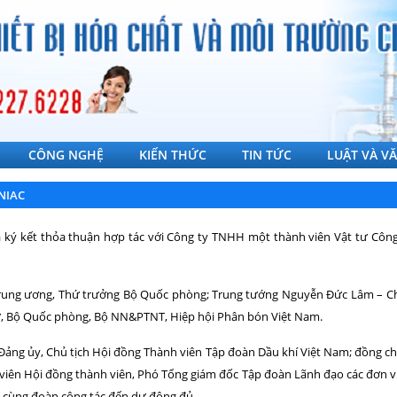
CÔNG NGHỆ
KIẾN THỨC
TIN TỨC
LUẬT VÀ V
NIAC
 đã ký kết thỏa thuận hợp tác với Công ty TNHH một thành viên Vật tư C
rung ương, Thứ trưởng Bộ Quốc phòng; Trung tướng Nguyễn Đức Lâm – Ch
ư, Bộ Quốc phòng, Bộ NN&PTNT, Hiệp hội Phân bón Việt Nam.
Đảng ủy, Chủ tịch Hội đồng Thành viên Tập đoàn Dầu khí Việt Nam; đồng c
viên Hội đồng thành viên, Phó Tổng giám đốc Tập đoàn Lãnh đạo các đơn vị
 cùng đoàn công tác đến dự đông đủ.