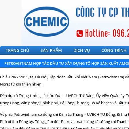
TRANG CHỦ
SẢN PHẨM
DỊCH VỤ
CÔNG TRÌNH
PETROVIETNAM HỢP TÁC ĐẦU TƯ XÂY DỰNG TỔ HỢP SẢN XUẤT AMO
Chiều 20/7/2011, tại Hà Nội, Tập đoàn Dầu khí Việt Nam (Petrovietnam)
Nitrat từ khí thiên nhiên.
Đến dự có Trung tướng Lê Hữu Đức – UVBCH TƯ Đảng, Ủy viên Quân ủy T
ương Đảng, Văn phòng Chính phủ, Bộ Công Thương, Bộ Kế hoạch và Đầu t
Về phía Petrovietnam có đồng chí Đinh La Thăng – UVBCH TƯ Đảng, Bí thư 
Phó bí thư Đảng ủy, Tổng giám đốc Petrovietnam cùng các đồng chí Thành 
Tổng giám đốc Công ty TNHH 01 TV Vật tư Công nghiệp Quốc Phòng (GAET)