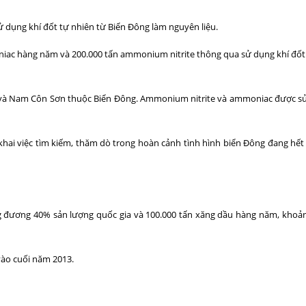
 dụng khí đốt tự nhiên từ Biển Đông làm nguyên liệu.
niac hàng năm và 200.000 tấn ammonium nitrite thông qua sử dụng khí đốt 
ng và Nam Côn Sơn thuộc Biển Đông. Ammonium nitrite và ammoniac được s
khai việc tìm kiếm, thăm dò trong hoàn cảnh tình hình biển Đông đang hết
ương đương 40% sản lượng quốc gia và 100.000 tấn xăng dầu hàng năm, khoả
vào cuối năm 2013.