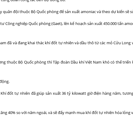
ty quân đội thuộc Bộ Quốc phòng để sản xuất amoniac và theo dự kiến sẽ sử
tư Công nghiệp Quốc phòng (Gaet), lên kế hoạch sản xuất 450.000 tấn amo
tnam đã và đang khai thác khí đốt tự nhiên và dầu thô từ các mỏ Cửu Lo
ợng thuộc Bộ Quốc phòng thì Tập đoàn Dầu khí Việt Nam khó có thể triển 
 động.
m. Khí đốt tự nhiên đã giúp sản xuất 36 tỷ kilowatt giờ điện hàng năm, t
tăng 40% so với năm ngoái, và sẽ đẩy mạnh mua khí đốt tự nhiên hóa lỏng 