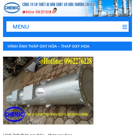
MENU
HÌNH ẢNH THÁP OXY HÓA – THAP OXY HOA
Hình ảnh tháp oxy hóa – thap oxy hoa