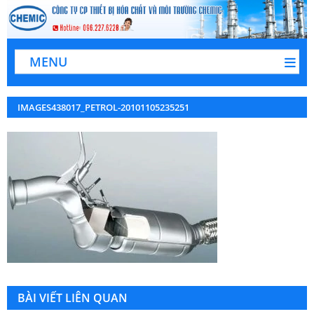
MENU
IMAGES438017_PETROL-20101105235251
BÀI VIẾT LIÊN QUAN