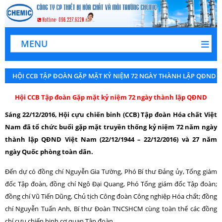
MENU
HỘI CCB TẬP ĐOÀN GẶP MẶT KỶ NIỆM 72 NGÀY THÀNH LẬP QĐND
Hội CCB Tập đoàn Gặp mặt kỷ niệm 72 ngày thành lập QĐND
Sáng 22/12/2016, Hội cựu chiến binh (CCB) Tập đoàn Hóa chất Việt
Nam đã tổ chức buổi gặp mặt truyền thống kỷ niệm 72 năm ngày
thành lập QĐND Việt Nam (22/12/1944 – 22/12/2016) và 27 năm
ngày Quốc phòng toàn dân.
Đến dự có đồng chí Nguyễn Gia Tường, Phó Bí thư Đảng ủy, Tổng giám
đốc Tập đoàn, đồng chí Ngô Đại Quang, Phó Tổng giám đốc Tập đoàn;
đồng chí Vũ Tiến Dũng, Chủ tịch Công đoàn Công nghiệp Hóa chất; đồng
chí Nguyễn Tuấn Anh, Bí thư Đoàn TNCSHCM cùng toàn thể các đồng
chí cựu chiến binh cơ quan Tập đoàn.