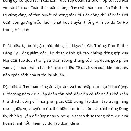
Đảng ủy, sự quan tâm của Lãnh đạo Tập đoàn, sự phối hợp tốt của Hội
với các tổ chức đoàn thể quần chúng, Ban chấp hành có bản lĩnh chính
trị vững vàng, có tâm huyết với công tác Hội. Các đồng chí Hội viên Hội
CCB luôn gương mẫu, luôn phát huy truyền thống Anh bộ độ Cụ Hồ
trong thời bình.
Phát biểu tại buổi gặp mặt, đồng chí Nguyễn Gia Tường, Phó Bí thư
Đảng ủy, Tổng giám đốc Tập đoàn đánh giá cao những đóng góp của
Hội CCB Tập đoàn trong sự thành công chung của Tập đoàn, góp phần
vào việc hoàn thành hầu hết các chỉ tiêu đề ra về sản xuất kinh doanh,
nộp ngân sách nhà nước, lợi nhuận…
Đặc biệt là đảm bảo công ăn việc làm và thu nhập cho người lao động.
Bước sang năm 2017, Tập đoàn còn phải đối diện với rất nhiều khó khăn
thử thách, đồng chí mong rằng các CCB trong Tập đoàn tập trung nâng
cao nghiệp vụ chuyên môn, thể hiện bản lĩnh, luôn sát cánh cùng Đảng
ủy, chính quyền để cùng nhau vượt qua thách thức trong năm 2017 và
hoàn thành tốt nhiệm vụ do Tập đoàn đề ra.