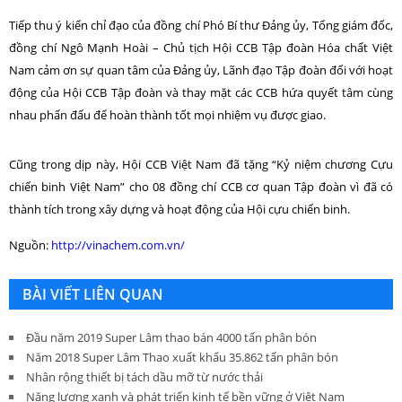
Tiếp thu ý kiến chỉ đạo của đồng chí Phó Bí thư Đảng ủy, Tổng giám đốc,
đồng chí Ngô Mạnh Hoài – Chủ tịch Hội CCB Tập đoàn Hóa chất Việt
Nam cảm ơn sự quan tâm của Đảng ủy, Lãnh đạo Tập đoàn đối với hoạt
động của Hội CCB Tập đoàn và thay mặt các CCB hứa quyết tâm cùng
nhau phấn đấu để hoàn thành tốt mọi nhiệm vụ được giao.
Cũng trong dịp này, Hội CCB Việt Nam đã tặng “Kỷ niệm chương Cựu
chiến binh Việt Nam” cho 08 đồng chí CCB cơ quan Tập đoàn vì đã có
thành tích trong xây dựng và hoạt động của Hội cựu chiến binh.
Nguồn:
http://vinachem.com.vn/
BÀI VIẾT LIÊN QUAN
Đầu năm 2019 Super Lâm thao bán 4000 tấn phân bón
Năm 2018 Super Lâm Thao xuất khẩu 35.862 tấn phân bón
Nhân rộng thiết bị tách dầu mỡ từ nước thải
Năng lượng xanh và phát triển kinh tế bền vững ở Việt Nam