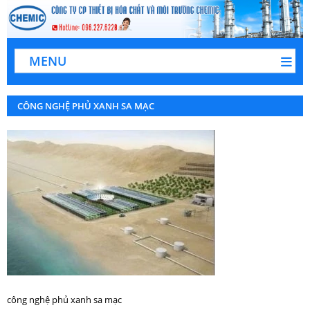
MENU
CÔNG NGHỆ PHỦ XANH SA MẠC
công nghệ phủ xanh sa mạc