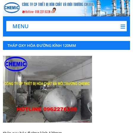
MENU
THÁP OXY HÓA ĐƯỜNG KÍNH 120MM
tháp oxy hóa đường kính 120mm