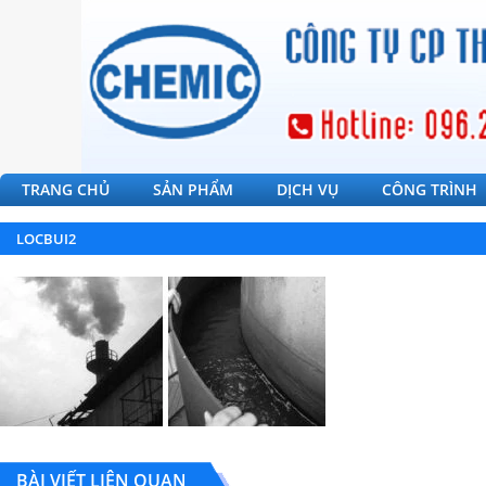
TRANG CHỦ
SẢN PHẨM
DỊCH VỤ
CÔNG TRÌNH
LOCBUI2
BÀI VIẾT LIÊN QUAN