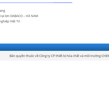
uang
g trại lợn DABACO – HÀ NAM
ghiệp Việt Trì
Bản quyền thuộc về Công ty CP thiết bị hóa chất và môi trường CHE