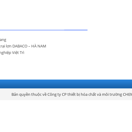
uang
g trại lợn DABACO – HÀ NAM
ghiệp Việt Trì
Bản quyền thuộc về Công ty CP thiết bị hóa chất và môi trường CHE