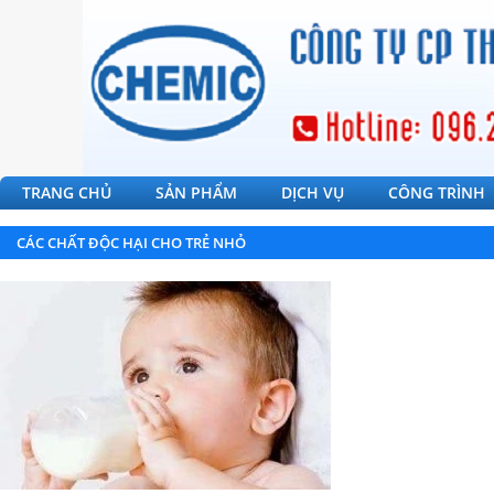
TRANG CHỦ
SẢN PHẨM
DỊCH VỤ
CÔNG TRÌNH
CÁC CHẤT ĐỘC HẠI CHO TRẺ NHỎ