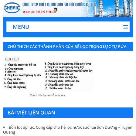
MENU
CHÚ THÍCH CÁC THÀNH PHẦN CỦA BỂ LỌC TRỌNG LỰC TỰ RỬA
BÀI VIẾT LIÊN QUAN
Bồn lọc áp lực. Cung cấp cho hệ lọc nước suối tại Sơn Dương – Tuyên
Quang