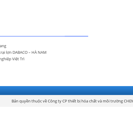
uang
g trại lợn DABACO – HÀ NAM
ghiệp Việt Trì
Bản quyền thuộc về Công ty CP thiết bị hóa chất và môi trường CHE