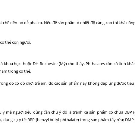
t chẽ nên nó dễ phai ra. Nếu để sản phẩm ở nhiệt độ càng cao thì khả năn
cơ thể con người.
 nhà khoa học thuộc ĐH Rochester (Mỹ) cho thấy, Phthalates còn có tính khán
 nam trong cơ thể.
rong đó có đồ chơi trẻ em, do các sản phẩm này không đáp ứng được tiêu
ý mà người tiêu dùng cần chú ý đó là tránh xa sản phẩm có chứa DBP (d
a, dụng cụ y tế; BBP (benzyl butyl phthalate) trong sản phẩm tẩy rửa; DMP