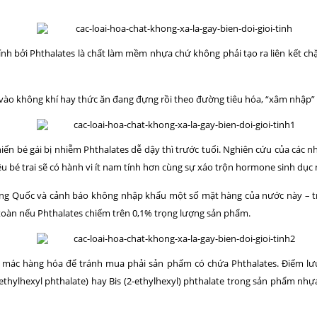
nh bởi Phthalates là chất làm mềm nhựa chứ không phải tạo ra liên kết chặ
 vào không khí hay thức ăn đang đựng rồi theo đường tiêu hóa, “xâm nhập” 
 khiến bé gái bị nhiễm Phthalates dễ dậy thì trước tuổi. Nghiên cứu của các
ều bé trai sẽ có hành vi ít nam tính hơn cùng sự xáo trộn hormone sinh dục
rung Quốc và cảnh báo không nhập khẩu một số mặt hàng của nước này – t
n toàn nếu Phthalates chiếm trên 0,1% trọng lượng sản phẩm.
mác hàng hóa để tránh mua phải sản phẩm có chứa Phthalates. Điểm lưu 
ethylhexyl phthalate) hay Bis (2-ethylhexyl) phthalate trong sản phẩm nhự