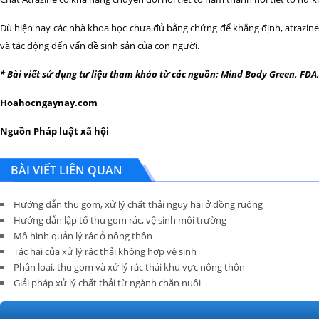
Dù hiện nay các nhà khoa học chưa đủ bằng chứng để khẳng định, atrazine 
và tác động đến vấn đề sinh sản của con người.
* Bài viết sử dụng tư liệu tham khảo từ các nguồn: Mind Body Green, FD
Hoahocngaynay.com
Nguồn Pháp luật xã hội
BÀI VIẾT LIÊN QUAN
Hướng dẫn thu gom, xử lý chất thải nguy hại ở đồng ruộng
Hướng dẫn lập tổ thu gom rác, vệ sinh môi trường
Mô hình quản lý rác ở nông thôn
Tác hại của xử lý rác thải không hợp vệ sinh
Phân loại, thu gom và xử lý rác thải khu vực nông thôn
Giải pháp xử lý chất thải từ ngành chăn nuôi