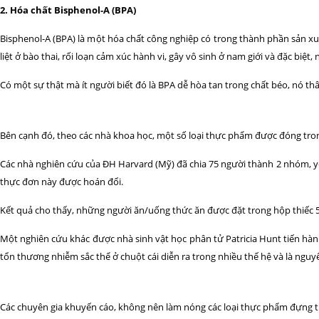
2. Hóa chất Bisphenol-A (BPA)
Bisphenol-A (BPA) là một hóa chất công nghiệp có trong thành phần sản xu
liệt ở bào thai, rối loạn cảm xúc hành vi, gây vô sinh ở nam giới và đặc biệt, 
Có một sự thật mà ít người biết đó là BPA dễ hòa tan trong chất béo, nó t
Bên cạnh đó, theo các nhà khoa học, một số loại thực phẩm được đóng tron
Các nhà nghiên cứu của ĐH Harvard (Mỹ) đã chia 75 người thành 2 nhóm, yê
thực đơn này được hoán đổi.
Kết quả cho thấy, những người ăn/uống thức ăn được đặt trong hộp thiếc 5 
Một nghiên cứu khác được nhà sinh vật học phân tử Patricia Hunt tiến hành 
tổn thương nhiễm sắc thể ở chuột cái diễn ra trong nhiều thế hệ và là ngu
Các chuyên gia khuyến cáo, không nên làm nóng các loại thực phẩm đựng 