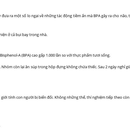
 đưa ra một số lo ngại về những tác động tiềm ẩn mà BPA gây ra cho não, 
iện ở cả bụi bay trong nhà.
isphenol-A (BPA) cao gấp 1.000 lần so với thực phẩm tươi sống.
 Nhóm còn lại ăn súp trong hộp đựng không chứa thiếc. Sau 2 ngày nghỉ gi
giới tính con người bị biến đổi. Không những thế, thí nghiệm tiếp theo còn
.