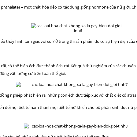
 phthalate) – một chất hóa dẻo có tác dụng giống hormone của nữ giới. Ch
ếu thấy hình tam giác với số 7 ở trong thì sản phẩm đó có sự hiện diện củ
 cãi, có thể biến ếch đực thành ếch cái. Kết quả thử nghiệm của các chuyên 
động vật lưỡng cư trên toàn thế giới.
đồng nghiệp phát hiện ra, những con ếch đực tiếp xúc với chất diệt cỏ atraz
 đổi nội tiết tố nam thành nội tiết tố nữ khiến cho bộ phận sinh dục nữ ph
hiến cho bộ phận sinh dục nữ phát triển trên cơ thể con đực.