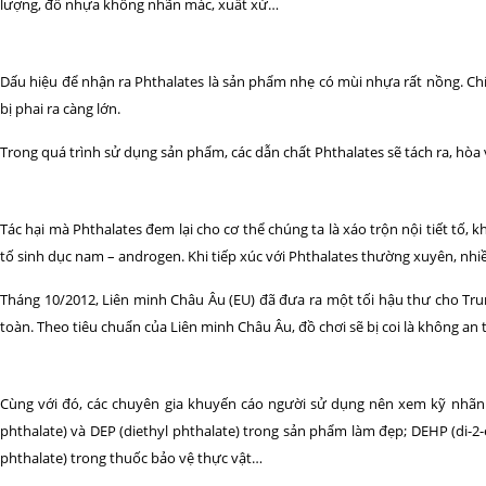
lượng, đồ nhựa không nhãn mác, xuất xứ…
Dấu hiệu để nhận ra Phthalates là sản phẩm nhẹ có mùi nhựa rất nồng. Chí
bị phai ra càng lớn.
Trong quá trình sử dụng sản phẩm, các dẫn chất Phthalates sẽ tách ra, hòa
Tác hại mà Phthalates đem lại cho cơ thể chúng ta là xáo trộn nội tiết tố,
tố sinh dục nam – androgen. Khi tiếp xúc với Phthalates thường xuyên, nhi
Tháng 10/2012, Liên minh Châu Âu (EU) đã đưa ra một tối hậu thư cho T
toàn. Theo tiêu chuẩn của Liên minh Châu Âu, đồ chơi sẽ bị coi là không a
Cùng với đó, các chuyên gia khuyến cáo người sử dụng nên xem kỹ nhãn 
phthalate) và DEP (diethyl phthalate) trong sản phẩm làm đẹp; DEHP (di-2-
phthalate) trong thuốc bảo vệ thực vật…