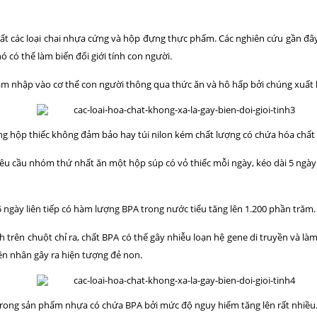
ất các loại chai nhựa cứng và hộp đựng thực phẩm. Các nghiên cứu gần đây
nó có thể làm biến đổi giới tính con người.
hâm nhập vào cơ thể con người thông qua thức ăn và hô hấp bởi chúng xuất h
g hộp thiếc không đảm bảo hay túi nilon kém chất lượng có chứa hóa chất B
u cầu nhóm thứ nhất ăn một hộp súp có vỏ thiếc mỗi ngày, kéo dài 5 ngày.
ngày liên tiếp có hàm lượng BPA trong nước tiểu tăng lên 1.200 phần trăm.
trên chuột chỉ ra, chất BPA có thể gây nhiễu loạn hệ gene di truyền và làm 
yên nhân gây ra hiện tượng đẻ non.
trong sản phẩm nhựa có chứa BPA bởi mức độ nguy hiểm tăng lên rất nhiều