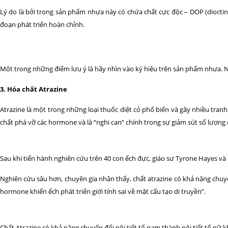
Lý do là bởi trong sản phẩm nhựa này có chứa chất cực độc – DOP (dioctin
đoạn phát triển hoàn chỉnh.
Một trong những điểm lưu ý là hãy nhìn vào ký hiệu trên sản phẩm nhựa. N
3. Hóa chất Atrazine
Atrazine là một trong những loại thuốc diệt cỏ phổ biến và gây nhiều tranh
chất phá vỡ các hormone và là “nghi can” chính trong sự giảm sút số lượng 
Sau khi tiến hành nghiên cứu trên 40 con ếch đực, giáo sư Tyrone Hayes và 
Nghiên cứu sâu hơn, chuyên gia nhận thấy, chất atrazine có khả năng chuyển
hormone khiến ếch phát triển giới tính sai về mặt cấu tạo di truyền”.
Chất Atrazine có khả năng chuyển đổi nội tiết tố nam thành nội tiết tố nữ k