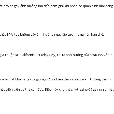
ất này sẽ gây ảnh hưởng lớn đến nam giới khi phần cơ quan sinh dục đang 
a chất BPA, tuy không gây ảnh hưởng ngay lập tức nhưng nên hạn chế.
gia thuộc ĐH California Berkeley (Mỹ) chỉ ra ảnh hưởng của atrazine, vốn đư
ine bị mất khả năng của giống đực và biến thành con cái khi trưởng thành.
át triển trên cơ thể con đực. Điều này cho thấy: “Atrazine đã gây ra sự mấ