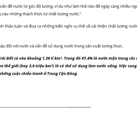
n vấn đề nước từ góc độ lượng, ví dụ như làm thế nào để ngày càng nhiều 
ng vào những thách thức từ chất lượng nước.”
hành thảo luận và đưa ra những kiến nghị cụ thể về cải thiện chất lượng n
hậu đối với nước và vấn đề sử dụng nước trong sản xuất lương thực.
ái Đất có vào khoảng 1,38 tỉ km³. Trong đó 97,4% là nước mặn trong các đạ
àn thế giới (hay 3,6 triệu km³) là có thể sử dụng làm nước uống. Việc cu
những cuộc chiến tranh ở Trung Cận Đông.