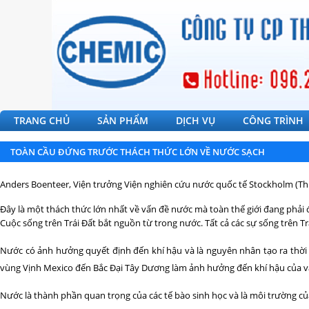
TRANG CHỦ
SẢN PHẨM
DỊCH VỤ
CÔNG TRÌNH
TOÀN CẦU ĐỨNG TRƯỚC THÁCH THỨC LỚN VỀ NƯỚC SẠCH
Anders Boenteer, Viện trưởng Viện nghiên cứu nước quốc tế Stockholm (Thụy 
Đây là một thách thức lớn nhất về vấn đề nước mà toàn thế giới đang phải 
Cuộc sống trên Trái Đất bắt nguồn từ trong nước. Tất cả các sự sống trên 
Nước có ảnh hưởng quyết định đến khí hậu và là nguyên nhân tạo ra thời 
vùng Vịnh Mexico đến Bắc Đại Tây Dương làm ảnh hưởng đến khí hậu của v
Nước là thành phần quan trọng của các tế bào sinh học và là môi trường củ