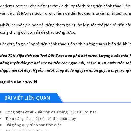
Anders Boenteer cho biết: “Trước kia chúng tôi thường tiến hành thảo luậ
vấn đề chất lượng nước. Tôi cho rằng đã đến lúc chúng ta cần phải tập tru
Nhiều chuyên gia học nổi tiếng tham gia “Tuần lễ nước thế giới” sẽ tiến 
công chúng đối với vấn đề chất lượng nước.
Các chuyên gia cũng sẽ tiến hành thảo luận ảnh hưởng của sự biến đổi khí 
Hơn 70% diện tích của Trái Đất được bao phủ bởi nước. Lượng nước trên Tr
băng tuyết đóng ở hai cực và trên các ngọn núi, chỉ có 0,3% nước trên to
thập niên tới đây. Nguồn nước cũng đã là nguyên nhân gây ra một trong 
Nguồn Dân trí/Wiki
BÀI VIẾT LIÊN QUAN
Công nghệ chiết xuất tinh dầu bằng CO2 siêu tới hạn
Tiềm năng của chất dẻo có thể phân hủy
Bài giảng quy trình sơn tĩnh điện