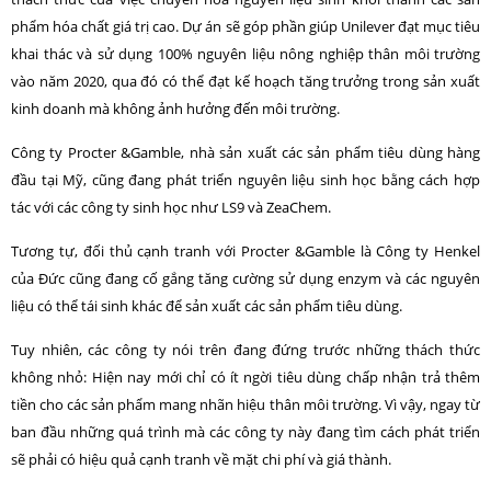
phẩm hóa chất giá trị cao. Dự án sẽ góp phần giúp Unilever đạt mục tiêu
khai thác và sử dụng 100% nguyên liệu nông nghiệp thân môi trư­ờng
vào năm 2020, qua đó có thể đạt kế hoạch tăng tr­ưởng trong sản xuất
kinh doanh mà không ảnh hư­ởng đến môi trư­ờng.
Công ty Procter &Gamble, nhà sản xuất các sản phẩm tiêu dùng hàng
đầu tại Mỹ, cũng đang phát triển nguyên liệu sinh học bằng cách hợp
tác với các công ty sinh học nh­ư LS9 và ZeaChem.
T­ương tự, đối thủ cạnh tranh với Procter &Gamble là Công ty Henkel
của Đức cũng đang cố gắng tăng c­ường sử dụng enzym và các nguyên
liệu có thể tái sinh khác để sản xuất các sản phẩm tiêu dùng.
Tuy nhiên, các công ty nói trên đang đứng tr­ước những thách thức
không nhỏ: Hiện nay mới chỉ có ít ng­ời tiêu dùng chấp nhận trả thêm
tiền cho các sản phẩm mang nhãn hiệu thân môi trư­ờng. Vì vậy, ngay từ
ban đầu những quá trình mà các công ty này đang tìm cách phát triển
sẽ phải có hiệu quả cạnh tranh về mặt chi phí và giá thành.