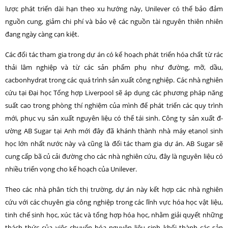
l­ược phát triển dài hạn theo xu h­ướng này, Unilever có thể bảo đảm
nguồn cung, giảm chi phí và bảo vệ các nguồn tài nguyên thiên nhiên
đang ngày càng cạn kiệt.
Các đối tác tham gia trong dự án có kế hoạch phát triển hóa chất từ rác
thải lâm nghiệp và từ các sản phẩm phụ như­ đ­ường, mỡ, dầu,
cacbonhydrat trong các quá trình sản xuất công nghiệp. Các nhà nghiên
cứu tại Đại học Tổng hợp Liverpool sẽ áp dụng các ph­ương pháp năng
suất cao trong phòng thí nghiệm của mình để phát triển các quy trình
mới, phục vụ sản xuất nguyên liệu có thể tái sinh. Công ty sản xuất đ­
ường AB Sugar tại Anh mới đây đã khánh thành nhà máy etanol sinh
học lớn nhất n­ước này và cũng là đối tác tham gia dự án. AB Sugar sẽ
cung cấp bã củ cải đ­ường cho các nhà nghiên cứu, đây là nguyên liệu có
nhiều triển vọng cho kế hoạch của Unilever.
Theo các nhà phân tích thị tr­ường, dự án này kết hợp các nhà nghiên
cứu với các chuyên gia công nghiệp trong các lĩnh vực hóa học vật liệu,
tinh chế sinh học, xúc tác và tổng hợp hóa học, nhằm giải quyết những
thách thức của việc chuyển hóa nguyên liệu sinh khối thành các sản