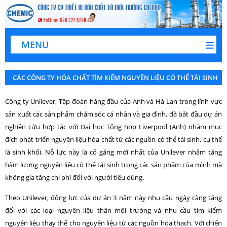
MENU
CÁC CÔNG TY HÓA CHẤT TÌM KIẾM NGUYÊN LIỆU CÓ THỂ TÁI SINH
Công ty Unilever, Tập đoàn hàng đầu của Anh và Hà Lan trong lĩnh vực
sản xuất các sản phẩm chăm sóc cá nhân và gia đình, đã bắt đầu dự án
nghiên cứu hợp tác với Đại học Tổng hợp Liverpool (Anh) nhằm mục
đích phát triển nguyên liệu hóa chất từ các nguồn có thể tái sinh, cụ thể
là sinh khối. Nỗ lực này là cố gắng mới nhất của Unilever nhằm tăng
hàm lư­ợng nguyên liệu có thể tái sinh trong các sản phẩm của mình mà
không gia tăng chi phí đối với ng­ười tiêu dùng.
Theo Unilever, động lực của dự án 3 năm này nhu cầu ngày càng tăng
đối với các loại nguyên liệu thân môi tr­ường và nhu cầu tìm kiếm
nguyên liệu thay thế cho nguyên liệu từ các nguồn hóa thạch. Với chiến