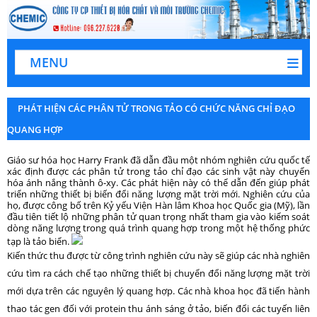
MENU
PHÁT HIỆN CÁC PHÂN TỬ TRONG TẢO CÓ CHỨC NĂNG CHỈ ĐẠO
QUANG HỢP
Giáo sư hóa học Harry Frank đã dẫn đầu một nhóm nghiên cứu quốc tế
xác định được các phân tử trong tảo chỉ đạo các sinh vật này chuyển
hóa ánh nắng thành ô-xy. Các phát hiện này có thể dẫn đến giúp phát
triển những thiết bị biến đổi năng lượng mặt trời mới. Nghiên cứu của
họ, được công bố trên Kỷ yếu Viện Hàn lâm Khoa học Quốc gia (Mỹ), lần
đầu tiên tiết lộ những phân tử quan trọng nhất tham gia vào kiểm soát
dòng năng lượng trong quá trình quang hợp trong một hệ thống phức
tạp là tảo biển.
Kiến thức thu được từ công trình nghiên cứu này sẽ giúp các nhà nghiên
cứu tìm ra cách chế tạo những thiết bị chuyển đổi năng lượng mặt trời
mới dựa trên các nguyên lý quang hợp. Các nhà khoa học đã tiến hành
thao tác gen đối với protein thu ánh sáng ở tảo, biến đổi các tuyến liên