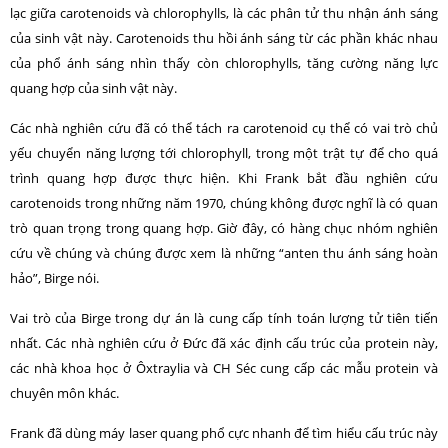
lạc giữa carotenoids và chlorophylls, là các phân tử thu nhận ánh sáng
của sinh vật này. Carotenoids thu hồi ánh sáng từ các phần khác nhau
của phổ ánh sáng nhìn thấy còn chlorophylls, tăng cường năng lực
quang hợp của sinh vật này.
Các nhà nghiên cứu đã có thể tách ra carotenoid cụ thể có vai trò chủ
yếu chuyển năng lượng tới chlorophyll, trong một trật tự để cho quá
trình quang hợp được thực hiện. Khi Frank bắt đầu nghiên cứu
carotenoids trong những năm 1970, chúng không được nghĩ là có quan
trò quan trọng trong quang hợp. Giờ đây, có hàng chục nhóm nghiên
cứu về chúng và chúng được xem là những “anten thu ánh sáng hoàn
hảo”, Birge nói.
Vai trò của Birge trong dự án là cung cấp tính toán lượng tử tiên tiến
nhất. Các nhà nghiên cứu ở Đức đã xác định cấu trúc của protein này,
các nhà khoa học ở Ôxtraylia và CH Séc cung cấp các mẫu protein và
chuyên môn khác.
Frank đã dùng máy laser quang phổ cực nhanh để tìm hiểu cấu trúc này