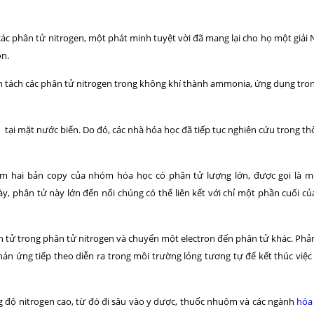
các phân tử nitrogen, một phát minh tuyệt vời đã mang lại cho họ một giải
ón.
n tách các phân tử nitrogen trong không khí thành ammonia, ứng dụng tron
n tại mặt nước biển. Do đó, các nhà hóa học đã tiếp tục nghiên cứu trong thờ
ồm hai bản copy của nhóm hóa học có phân tử lượng lớn, được gọi là m
 phân tử này lớn đến nổi chúng có thể liên kết với chỉ một phần cuối củ
yên tử trong phân tử nitrogen và chuyển một electron đến phân tử khác. Ph
phản ứng tiếp theo diễn ra trong môi trường lỏng tương tự để kết thúc việ
g độ nitrogen cao, từ đó đi sâu vào y dược, thuốc nhuộm và các ngành
hóa