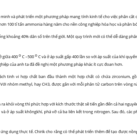
t minh và phát triển một phương pháp mang tính kinh tế cho việc phân cắt 
 hơn 100 tỉ tấn ammonia hàng năm cho nền công nghiệp hóa học và phân b
ng khoảng 40% dân số trên thế giới. Một quy trình mới có thể dễ dàng phâ
o
o
ở giữa 400
C –500
C và ở áp suất gấp 400 lần so với áp suất của khí quyể
ghiệp của anh ta đã đề nghị một phương pháp khác ít cực đoan hơn.
ách tinh vi hợp chất ban đầu thành một hợp chất có chứa zirconium, g
ới nhóm methyl, hay CH3, được gắn với mỗi phân tử carbon trên vòng này,
h ra khỏi vòng thì phức hợp với kích thước thật sẽ tiến gần đến cả hai ngu
và ở áp suất khôngkhí, phá vỡ cả ba liên kết trong nitrogen. Sau đó, các 
ng dụng thực tế. Chirik cho rằng có thể phát triển thêm để tạo được nồn