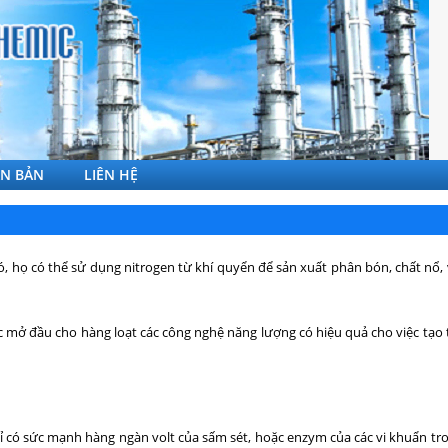
ĂN BẢN
LIÊN HỆ
ó, họ có thể sử dụng nitrogen từ khí quyển để sản xuất phân bón, chất nổ
c mở đầu cho hàng loạt các công nghệ năng lượng có hiệu quả cho việc tạo
hỉ có sức mạnh hàng ngàn volt của sấm sét, hoặc enzym của các vi khuẩn tr