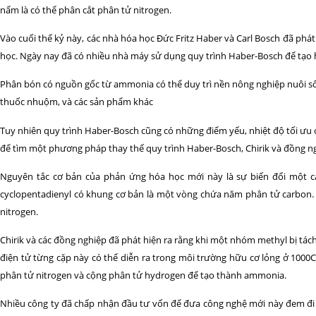
nấm là có thể phân cắt phân tử nitrogen.
Vào cuối thế kỷ này, các nhà hóa học Đức Fritz Haber và Carl Bosch đã phá
học. Ngày nay đã có nhiều nhà máy sử dụng quy trình Haber-Bosch để tạo
Phân bón có nguồn gốc từ ammonia có thể duy trì nền nông nghiệp nuôi số
thuốc nhuộm, và các sản phẩm khác
Tuy nhiên quy trình Haber-Bosch cũng có những điểm yếu, nhiệt độ tối ưu 
để tìm một phương pháp thay thế quy trình Haber-Bosch, Chirik và đồng n
Nguyên tắc cơ bản của phản ứng hóa học mới này là sự biến đổi một c
cyclopentadienyl có khung cơ bản là một vòng chứa năm phân tử carbon. V
nitrogen.
Chirik và các đồng nghiệp đã phát hiện ra rằng khi một nhóm methyl bị tác
điện tử từng cặp này có thể diễn ra trong môi trường hữu cơ lỏng ở 1000C 
phân tử nitrogen và cộng phân tử hydrogen để tạo thành ammonia.
Nhiều công ty đã chấp nhận đầu tư vốn để đưa công nghệ mới này đem đi ứ