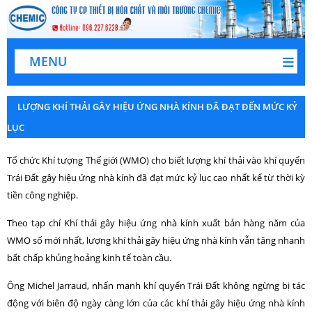
MENU
LƯỢNG KHÍ THẢI GÂY HIỆU ỨNG NHÀ KÍNH ĐÃ ĐẠT ĐẾN MỨC KỶ
LỤC
Tổ chức Khí tượng Thế giới (WMO) cho biết lượng khí thải vào khí quyển
Trái Đất gây hiệu ứng nhà kính đã đạt mức kỷ lục cao nhất kể từ thời kỳ
tiền công nghiệp.
Theo tạp chí Khí thải gây hiệu ứng nhà kính xuất bản hàng năm của
WMO số mới nhất, lượng khí thải gây hiệu ứng nhà kính vẫn tăng nhanh
bất chấp khủng hoảng kinh tế toàn cầu.
Ông Michel Jarraud, nhấn mạnh khí quyển Trái Đất không ngừng bị tác
động với biên độ ngày càng lớn của các khí thải gây hiệu ứng nhà kính