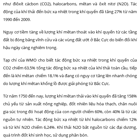
như điôxít cácbon (CO2), halocarbons, mêtan và ôxít nitơ (N2O). Tác
động của khí thải đến bức xạ nhiệt trong khí quyển đã tăng 27% từ năm
1990 đến 2009.
Nguy cơ tiềm tàng về lượng khí mêtan thoát vào khí quyển từ các tầng
đất bị đóng băng vĩnh cửu và các vùng đất ướt ở Bắc Cực do biến đổi khí
hậu ngày càng nghiêm trọng.
Tạp chí của WMO cho biết tác động bức xạ nhiệt trong khí quyển của
CO2 chiếm 63,5% tổng tác động bức xạ nhiệt của khí thải toàn cầu, tiếp
đến là khí mêtan chiếm 18,1% và đang có nguy cơ tăng lên nhanh chóng
do lượng khí mêtan khổng lồ được giải phóng từ Bắc Cực.
Từ năm 1750 đến nay, lượng khí mêtan thải vào khí quyển đã tăng 158%
chủ yếu từ sản xuất nông nghiệp, đốt nhiên liệu hóa thạch, chăn nuôi
gia súc trong đó hoạt động của con người chiếm 60%, còn 40% là từ các
nguồn tự nhiên. Tác động bức xạ nhiệt từ khí halocarbons chiếm 12%
và từ khí N2O chiếm 6,24%. Khí thải N2O bắt nguồn từ các đại dương,
quá trình đốt khí sinh học, sử dụng phân bón.