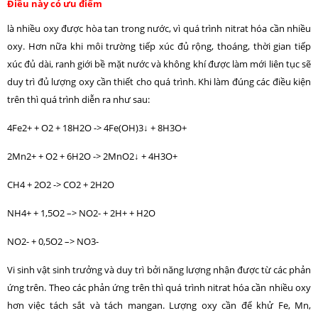
Điều này có ưu điểm
là nhiều oxy được hòa tan trong nước, vì quá trình nitrat hóa cần nhiều
oxy. Hơn nữa khi môi trường tiếp xúc đủ rộng, thoáng, thời gian tiếp
xúc đủ dài, ranh giới bề mặt nước và không khí được làm mới liên tục sẽ
duy trì đủ lượng oxy cần thiết cho quá trình. Khi làm đúng các điều kiện
trên thì quá trình diễn ra như sau:
4Fe2+ + O2 + 18H2O -> 4Fe(OH)3↓ + 8H3O+
2Mn2+ + O2 + 6H2O -> 2MnO2↓ + 4H3O+
CH4 + 2O2 -> CO2 + 2H2O
NH­­­­­4+ + 1,5O2 –> NO2- + 2H+ + H2O
NO­­­­­2- + 0,5O2 –> NO3-
Vi sinh vật sinh trưởng và duy trì bởi năng lượng nhận được từ các phản
ứng trên. Theo các phản ứng trên thì quá trình nitrat hóa cần nhiều oxy
hơn việc tách sắt và tách mangan. Lượng oxy cần để khử Fe, Mn,