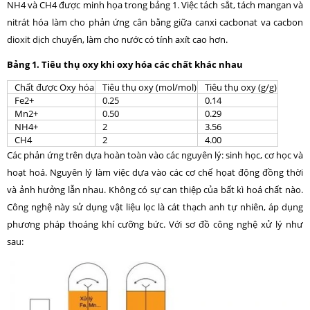
NH4 và CH4 được minh họa trong bảng 1. Việc tách sắt, tách mangan và
nitrát hóa làm cho phản ứng cân bằng giữa canxi cacbonat va cacbon
dioxit dịch chuyển, làm cho nước có tính axít cao hơn.
Bảng 1. Tiêu thụ oxy khi oxy hóa các chất khác nhau
Chất được Oxy hóa
Tiêu thụ oxy (mol/mol)
Tiêu thụ oxy (g/g)
Fe2+
0.25
0.14
Mn2+
0.50
0.29
NH4+
2
3.56
CH4
2
4.00
Các phản ứng trên dựa hoàn toàn vào các nguyên lý: sinh học, cơ học và
hoạt hoá. Nguyên lý làm việc dựa vào các cơ chế họat động đồng thời
và ảnh hưởng lẫn nhau. Không có sự can thiệp của bất kì hoá chất nào.
Công nghệ này sử dụng vật liệu lọc là cát thạch anh tự nhiên, áp dụng
phương pháp thoáng khí cưỡng bức. Với sơ đồ công nghệ xử lý như
sau: