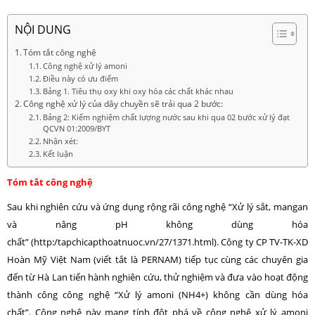
NỘI DUNG
Tóm tắt công nghệ
Công nghệ xử lý amoni
Điều này có ưu điểm
Bảng 1. Tiêu thụ oxy khi oxy hóa các chất khác nhau
Công nghệ xử lý của dây chuyền sẽ trải qua 2 bước:
Bảng 2: Kiểm nghiệm chất lượng nước sau khi qua 02 bước xử lý đạt
QCVN 01:2009/BYT
Nhận xét:
Kết luận
Tóm tắt công nghệ
Sau khi nghiên cứu và ứng dụng rộng rãi công nghệ “Xử lý sắt, mangan
và nâng pH không dùng hóa
chất” (http:/tapchicapthoatnuoc.vn/27/1371.html). Công ty CP TV-TK-XD
Hoàn Mỹ Việt Nam (viết tắt là PERNAM) tiếp tục cùng các chuyên gia
đến từ Hà Lan tiến hành nghiên cứu, thử nghiệm và đưa vào hoạt động
thành công công nghệ “Xử lý amoni (NH4+) không cần dùng hóa
chất”. Công nghệ này mang tính đột phá về công nghệ xử lý amoni