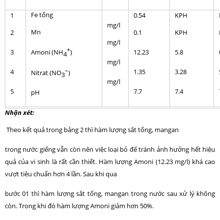
Fe tổng
1
0.54
KPH
mg/l
Mn
2
0.1
KPH
mg/l
+
3
12.23
5.8
Amoni (NH
)
4
mg/l
–
4
1.35
3.28
Nitrat (NO
)
3
mg/l
5
7.7
7.4
pH
Nhận xét:
Theo kết quả trong bảng 2 thì hàm lượng sắt tổng, mangan
trong nước giếng vẫn còn nên việc loại bỏ để tránh ảnh hưởng hết hiệu
quả của vi sinh là rất cần thiết. Hàm lượng Amoni (12.23 mg/l) khá cao
vượt tiêu chuẩn hơn 4 lần. Sau khi qua
bước 01 thì hàm lượng sắt tổng, mangan trong nước sau xử lý không
còn. Trong khi đó hàm lượng Amoni giảm hơn 50%.