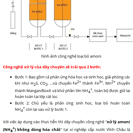
hình ảnh công nghệ loại bỏ amoni
Công nghệ xử lý của dây chuyền sẽ trải qua 2 bước:
Bước 1: Bao gồm cả phản ứng hóa học và sinh học, giải phóng các
2+
3+
2+
khí như H
S, CO
, …và chuyển Fe
thành Fe
, Mn
chuyển
2
2
+
thành Manganđioxit và khử phần lớn NH
, toàn bộ được giữ lại
4
hoàn toàn tại lớp cát lọc.
Bước 2: Chủ yếu là phản ứng sinh học, loại bỏ hoàn toàn
+
NH
còn lại sau xử lý bước 1.
4
Với việc áp dụng vào thực tiễn thì dây chuyền công nghệ “
xử lý amoni
+
(NH
) không dùng hóa chất
” tại xí nghiệp cấp nước Vĩnh Châu là
4