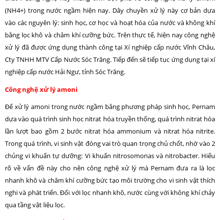
(NH4+) trong nước ngầm hiện nay. Dây chuyền xử lý này cơ bản dựa
vào các nguyên lý: sinh học, cơ học và hoạt hóa của nước và không khí
bằng lọc khô và châm khí cưỡng bức. Trên thực tế, hiện nay công nghệ
xử lý đã được ứng dụng thành công tại Xí nghiệp cấp nước Vĩnh Châu,
Cty TNHH MTV Cấp Nước Sóc Trăng. Tiếp đến sẽ tiếp tục ứng dụng tại xí
nghiệp cấp nước Hải Ngư, tỉnh Sóc Trăng.
Công nghệ xử lý amoni
Để xử lý amoni trong nước ngầm bằng phương pháp sinh học, Pernam
dựa vào quá trình sinh học nitrat hóa truyền thống, quá trình nitrat hóa
lần lượt bao gồm 2 bước nitrat hóa ammonium và nitrat hóa nitrite.
Trong quá trình, vi sinh vật đóng vai trò quan trọng chủ chốt, nhờ vào 2
chủng vi khuẩn tự dưỡng: Vi khuẩn nitrosomonas và nitrobacter. Hiểu
rõ về vấn đề này cho nên công nghệ xử lý mà Pernam đưa ra là lọc
nhanh khô và châm khí cưỡng bức tạo môi trường cho vi sinh vật thích
nghi và phát triển. Đối với lọc nhanh khô, nước cùng với không khí chảy
qua tầng vật liệu lọc.