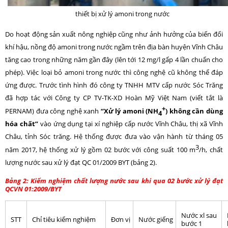
thiết bị xử lý amoni trong nước
Do hoạt động sản xuất nông nghiệp cũng như ảnh hưởng của biến đổi
khí hậu, nồng độ amoni trong nước ngầm trên địa bàn huyện Vĩnh Châu
tăng cao trong những năm gần đây (lên tới 12 mg/l gấp 4 lần chuẩn cho
phép). Việc loại bỏ amoni trong nước thì công nghệ cũ không thể đáp
ứng được. Trước tình hình đó công ty TNHH MTV cấp nước Sóc Trăng
đã hợp tác với Công ty CP TV-TK-XD Hoàn Mỹ Việt Nam (viết tắt là
+
PERNAM) đưa công nghệ xanh
“Xử lý amoni (NH
) không cần dùng
4
hóa chất”
vào ứng dụng tại xí nghiệp cấp nước Vĩnh Châu, thị xã Vĩnh
Châu, tỉnh Sóc trăng. Hệ thống được đưa vào vận hành từ tháng 05
3
năm 2017, hệ thống xử lý gồm 02 bước với công suất 100 m
/h, chất
lượng nước sau xử lý đạt QC 01/2009 BYT (bảng 2).
Bảng 2: Kiểm nghiệm chất lượng nước sau khi qua 02 bước xử lý đạt
QCVN 01:2009/BYT
Nước xl sau
STT
Chỉ tiêu kiểm nghiệm
Đơn vị
Nước giếng
bước 1