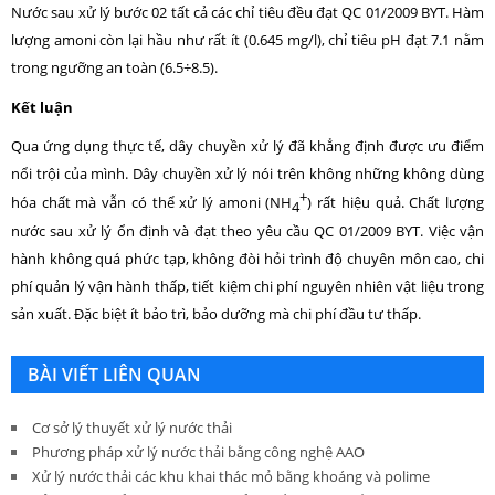
Nước sau xử lý bước 02 tất cả các chỉ tiêu đều đạt QC 01/2009 BYT. Hàm
lượng amoni còn lại hầu như rất ít (0.645 mg/l), chỉ tiêu pH đạt 7.1 nằm
trong ngưỡng an toàn (6.5÷8.5).
Kết luận
Qua ứng dụng thực tế, dây chuyền xử lý đã khẳng định được ưu điểm
nổi trội của mình. Dây chuyền xử lý nói trên không những không dùng
+
hóa chất mà vẫn có thể xử lý amoni (NH
) rất hiệu quả. Chất lượng
4
nước sau xử lý ổn định và đạt theo yêu cầu QC 01/2009 BYT. Việc vận
hành không quá phức tạp, không đòi hỏi trình độ chuyên môn cao, chi
phí quản lý vận hành thấp, tiết kiệm chi phí nguyên nhiên vật liệu trong
sản xuất. Đặc biệt ít bảo trì, bảo dưỡng mà chi phí đầu tư thấp.
BÀI VIẾT LIÊN QUAN
Cơ sở lý thuyết xử lý nước thải
Phương pháp xử lý nước thải bằng công nghệ AAO
Xử lý nước thải các khu khai thác mỏ bằng khoáng và polime